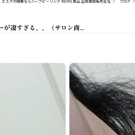
エステの開業ならハーブピーリング REVI化粧品 正規取扱販売会社
ブログ
ーが凄すぎる、、（サロン商...