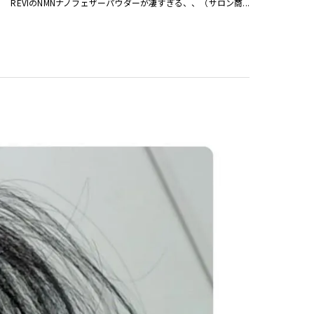
REVIのNMNナノフェザーパウダーが凄すぎる、、（サロン商...