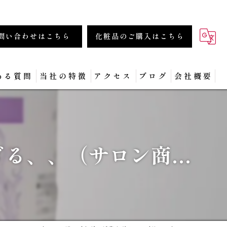
問い合わせはこちら
化粧品のご購入はこちら
ある質問
当社の特徴
アクセス
ブログ
会社概要
商材
化粧品
る、、（サロン商...
フェイシャル
集客
セミナー