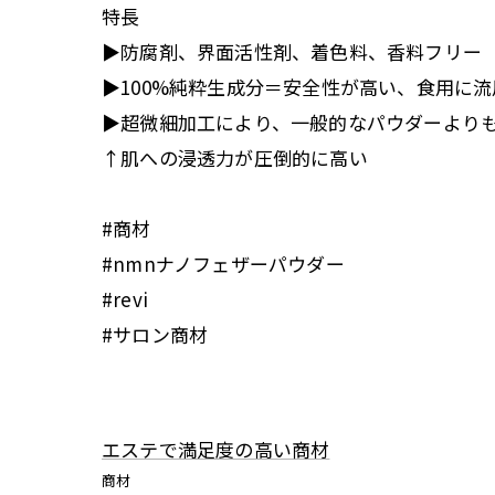
特長
▶️防腐剤、界面活性剤、着色料、香料フリー
▶️100%純粋生成分＝安全性が高い、食用に
▶️超微細加工により、一般的なパウダーより
↑肌への浸透力が圧倒的に高い
#商材
#nmnナノフェザーパウダー
#revi
#サロン商材
エステで満足度の高い商材
商材