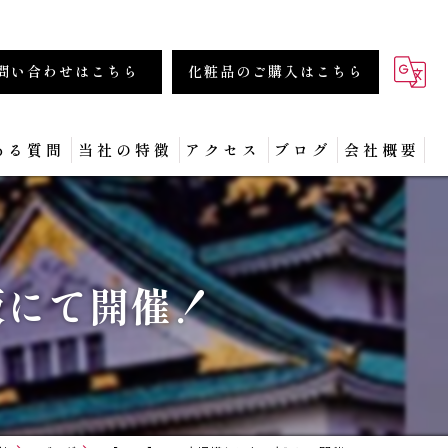
問い合わせはこちら
化粧品のご購入はこちら
ある質問
当社の特徴
アクセス
ブログ
会社概要
商材
化粧品
阪にて開催！
フェイシャル
集客
セミナー