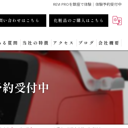
REVI PROを銀座で体験｜体験予約受付中
問い合わせはこちら
化粧品のご購入はこちら
ある質問
当社の特徴
アクセス
ブログ
会社概要
商材
化粧品
予約受付中
フェイシャル
集客
セミナー