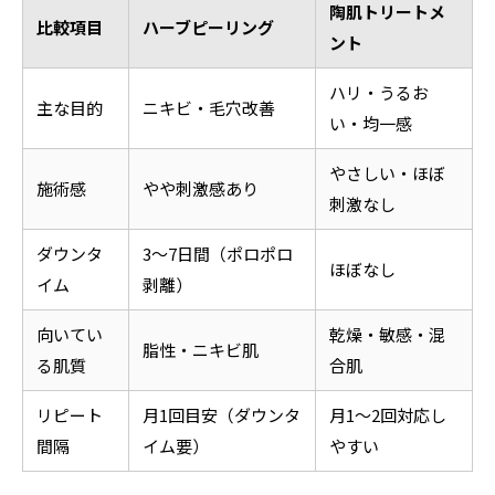
陶肌トリートメ
比較項目
ハーブピーリング
ント
ハリ・うるお
主な目的
ニキビ・毛穴改善
い・均一感
やさしい・ほぼ
施術感
やや刺激感あり
刺激なし
ダウンタ
3〜7日間（ポロポロ
ほぼなし
イム
剥離）
向いてい
乾燥・敏感・混
脂性・ニキビ肌
る肌質
合肌
リピート
月1回目安（ダウンタ
月1〜2回対応し
間隔
イム要）
やすい