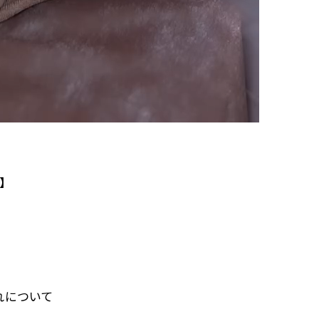
に】
れについて