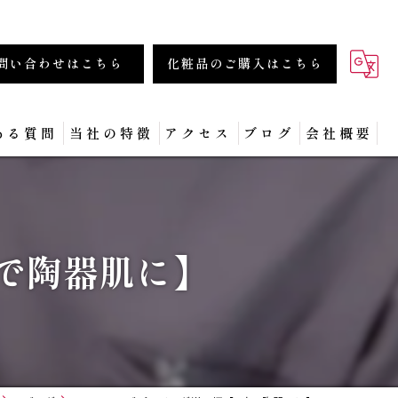
問い合わせはこちら
化粧品のご購入はこちら
ある質問
当社の特徴
アクセス
ブログ
会社概要
商材
化粧品
度で陶器肌に】
フェイシャル
集客
セミナー