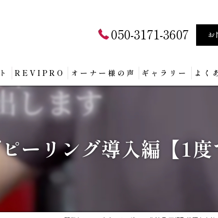
050-3171-3607
お
ト
REVIPRO
オーナー様の声
ギャラリー
よく
ブピーリング導入編【1