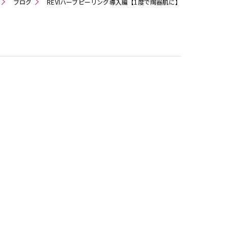
ブログ
REVIハーブピーリング導入編【1度で陶器肌に】